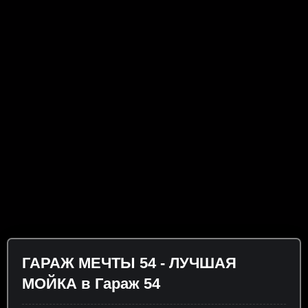
ГАРАЖ МЕЧТЫ 54 - ЛУЧШАЯ
МОЙКА в Гараж 54