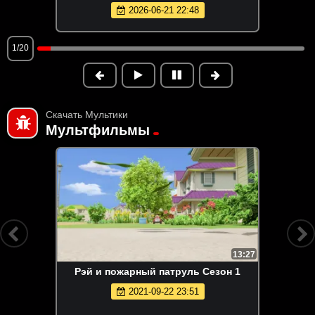
2026-06-21 22:48
1/20
Скачать Мультики
Мультфильмы
13:27
Рэй и пожарный патруль Сезон 1
2021-09-22 23:51