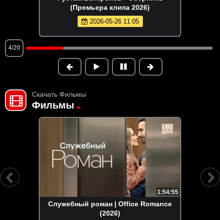
клипа 2026)
2026-06-18 15:43
5/20
Скачать Фильмы
Фильмы
1:54:55
Служебный роман | Office Romance
(2026)