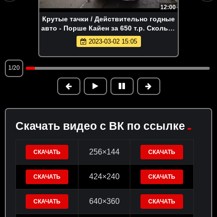
12:00
Крутые тачки / Действительно годные
авто - Порше Кайен за 650 т.р. Сколько
нужно зарабатывать, чтобы его
2023-03-02 15:05
содержать? Porsche Cayenne
1/20
Скачать видео с ВК по ссылке
256×144
СКАЧАТЬ
СКАЧАТЬ
424×240
СКАЧАТЬ
СКАЧАТЬ
640×360
СКАЧАТЬ
СКАЧАТЬ