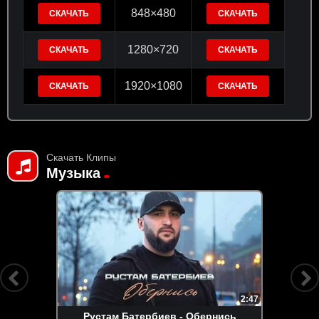
848×480
СКАЧАТЬ
СКАЧАТЬ
1280×720
СКАЧАТЬ
СКАЧАТЬ
1920×1080
СКАЧАТЬ
СКАЧАТЬ
Скачать Клипы
Музыка
3:02
Ислам Итляшев - Ай да она (Премьера