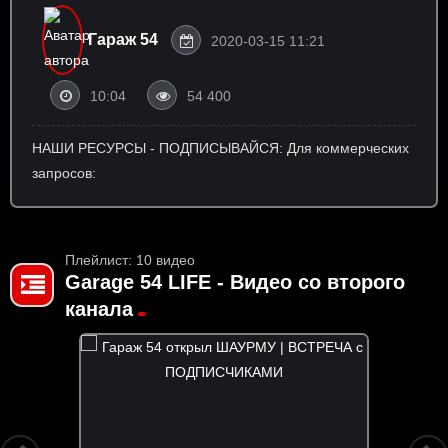
Гараж 54
2020-03-15 11:21
10:04
54 400
НАШИ РЕСУРСЫ - ПОДПИСЫВАЙСЯ: Для коммерческих
запросов:
Плейлист: 10 видео
Garage 54 LIFE - Видео со второго
канала