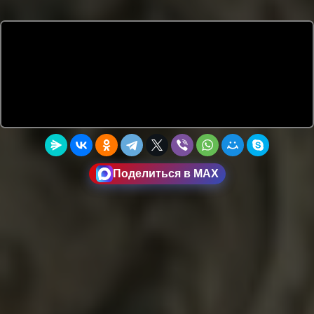
Поделиться в MAX