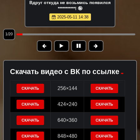
Вдруг откуда не возьмись появился
***********! 🤪
2025-05-11 14:38
1/20
Скачать видео с ВК по ссылке
256×144
СКАЧАТЬ
СКАЧАТЬ
424×240
СКАЧАТЬ
СКАЧАТЬ
640×360
СКАЧАТЬ
СКАЧАТЬ
848×480
СКАЧАТЬ
СКАЧАТЬ