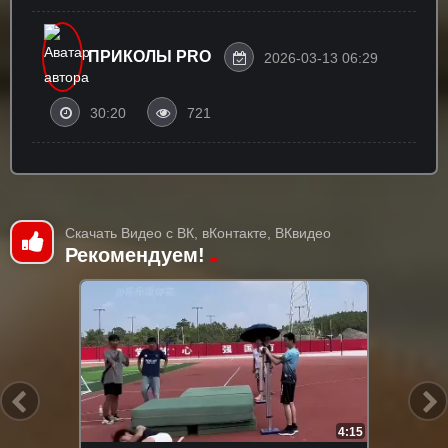
ПРИКОЛЫ PRO
2026-03-13 06:29
30:20
721
Скачать Видео с ВК, вКонтакте, ВКвидео
Рекомендуем!
4:15