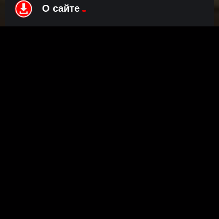
О сайте
Инофрмация о нас, о наших планах и новости сервиса, а
также о нашем браузерном расширении Save4K, где
скачать, как пользоваться.
ПОДРОБНЕЕ
Правообладателям
©
Наш сайт использует Официальный API для просмотра
видео! По поводу блокировки видео обращайтесь