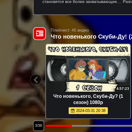
становятся все более захватывающие.... Разг
Плейлист: 45 видео
Что новенького Скуби-Ду! (
21:18
4:57:23
сезон 5
Что новенького, Скуби-Ду? (1
Вооружен
сезон) 1080p
gerous)
2024-03-31 20:38
3/36