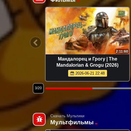
1:44:32
2:11:60
026)
Мандалорец и Грогу | The
Mandalorian & Grogu (2026)
2026-06-21 22:48
3/20
Скачать Мультики
Мультфильмы