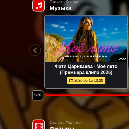
Скачать Клипы
Музыка
2:10
2:26
 нашу
Tural Everest - Отравляешь ядом
 2026)
(Премьера клипа 2026)
2026-05-28 13:22
12/20
Скачать Фильмы
Фильмы