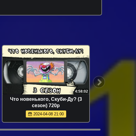
4:58:02
Что новенького, Скуби-Ду? (3
Что но
сезон) 720p
сер
чудов
2024-04-08 21:00
Crea