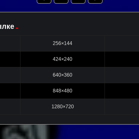
ылке
256×144
424×240
640×360
848×480
1280×720