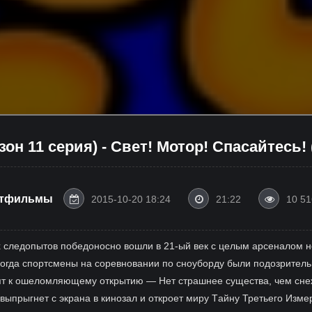
зон 11 серия) - Свет! Мотор! Спасайтесь!
ьтфильмы
2015-10-20 18:24
21:22
10 51
 следопытов победоносно вошли в 21-ый век с целым арсеналом н
огда спортсмены на соревновании по сноуборду были подозрительн
ят к ошеломляющему открытию — Нет страшнее существа, чем снеж
выпрыгнет с экрана в кинозал и откроет миру Tайну Третьего Изм