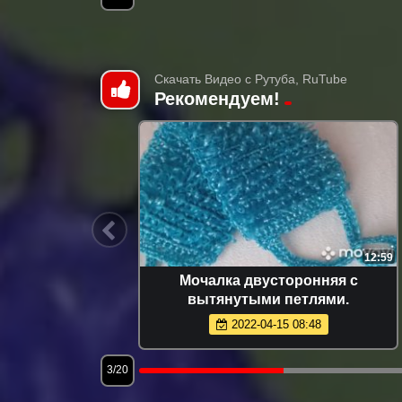
Скачать Видео с Рутуба, RuTube
Рекомендуем!
19:46
12:59
язания
Мочалка двусторонняя с
ов
вытянутыми петлями.
2022-04-15 08:48
3/20