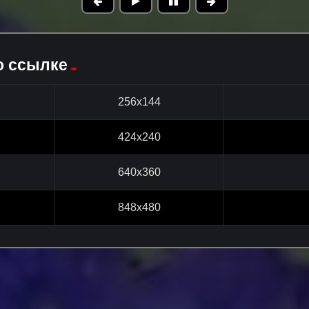
о ссылке
256x144
424x240
640x360
848x480