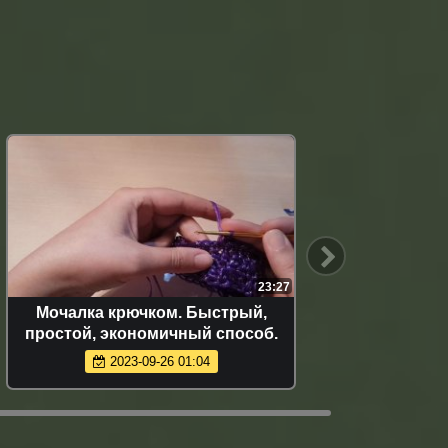
23:27
Мочалка крючком. Быстрый,
КАК 
простой, экономичный способ.
2023-09-26 01:04