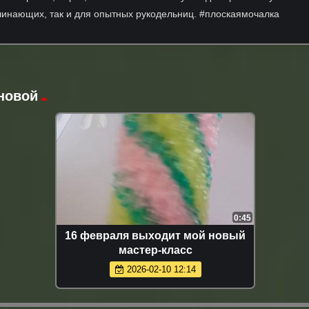
чинающих, так и для опытных рукодельниц. #плоскаямочалка
новой
0:45
16 февраля выходит мой новый
мастер-класс
2026-02-10 12:14