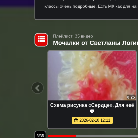
классы очень подробные. Есть МК как для на
Плейлист: 35 видео
Мочалки от Светланы Логи
4:30
0:25
ки и
Схема рисунка «Сердце». Для неё
рос
💖
2026-02-10 12:11
3/35