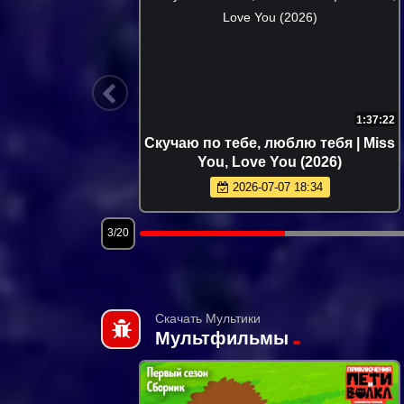
1:44:58
1:37:22
My Best
Скучаю по тебе, люблю тебя | Miss
97)
You, Love You (2026)
2026-07-07 18:34
3/20
Скачать Мультики
Мультфильмы