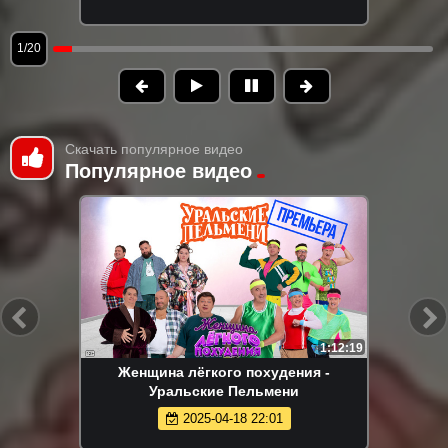
1/20
Скачать популярное видео
Популярное видео
1:12:19
Женщина лёгкого похудения -
Уральские Пельмени
2025-04-18 22:01