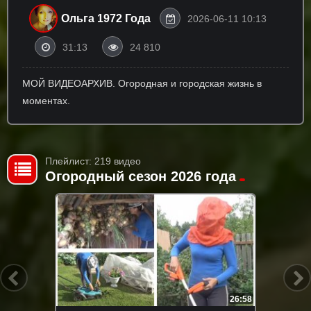
Ольга 1972 Года
2026-06-11 10:13
31:13
24 810
МОЙ ВИДЕОАРХИВ. Огородная и городская жизнь в
моментах.
Плейлист: 219 видео
Огородный сезон 2026 года
26:58