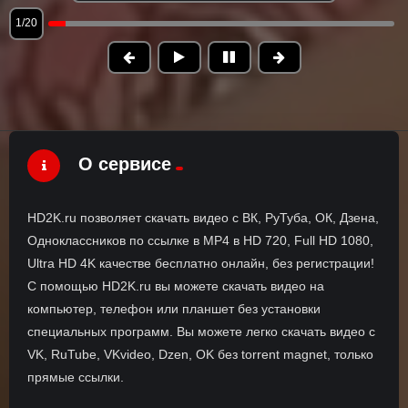
1/20
О сервисе
HD2K.ru позволяет скачать видео с ВК, РуТуба, ОК, Дзена,
Одноклассников по ссылке в MP4 в HD 720, Full HD 1080,
Ultra HD 4K качестве бесплатно онлайн, без регистрации!
С помощью HD2K.ru вы можете скачать видео на
компьютер, телефон или планшет без установки
специальных программ. Вы можете легко скачать видео с
VK, RuTube, VKvideo, Dzen, OK без torrent magnet, только
прямые ссылки.