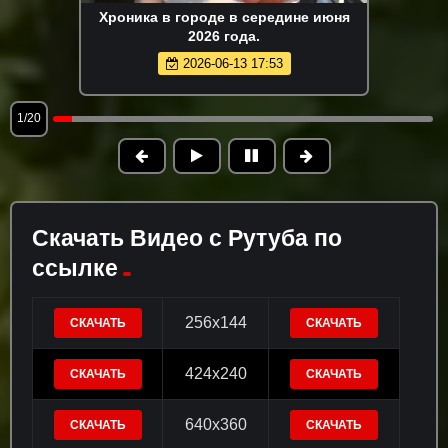
Хроника в городе в середине июня
2026 года.
2026-06-13 17:53
1/20
Скачать Видео с Рутуба по
ссылке
256x144
СКАЧАТЬ
СКАЧАТЬ
424x240
СКАЧАТЬ
СКАЧАТЬ
640x360
СКАЧАТЬ
СКАЧАТЬ