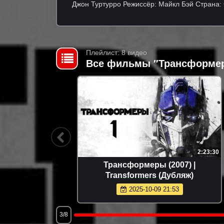
Джон Туртурро Режиссёр: Майкл Бэй Страна
Плейлист: 8 видео
Все фильмы ″Трансформер
1:44:02
2:23:30
024) |
Трансформеры (2007) |
ляж)
Transformers (Дубляж)
2025-10-09 21:53
3/8