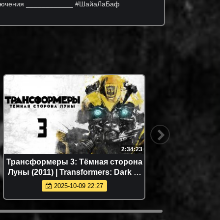
иключения ____________ #ШайаЛаБаф
2:34:23
Трансформеры 3: Тёмная сторона
Т
Луны (2011) | Transformers: Dark of
истребл
the Moon (Дубляж)
Age
2025-10-09 22:27