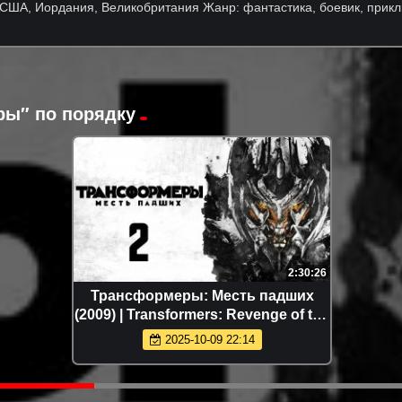
: США, Иордания, Великобритания Жанр: фантастика, боевик, пр
ы″ по порядку
2:30:26
Трансформеры: Месть падших
(2009) | Transformers: Revenge of the
Fallen (Дубляж)
2025-10-09 22:14