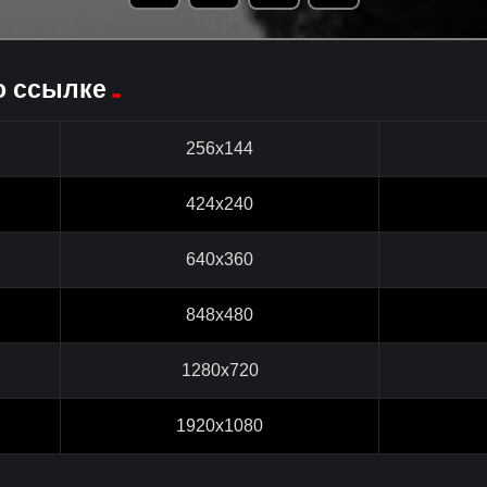
о ссылке
256x144
424x240
640x360
848x480
1280x720
1920x1080