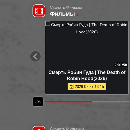
Скачать Фильмы
Фильмы
1:45:24
2:01:58
r Your
Смерть Робин Гуда | The Death of
Robin Hood(2026)
2026-07-27 13:15
3/20
Скачать Мультики