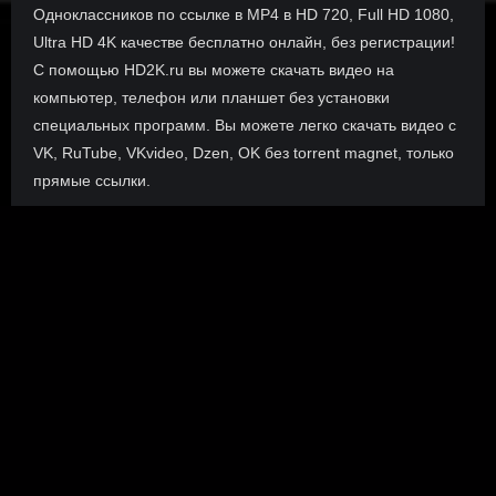
Одноклассников по ссылке в MP4 в HD 720, Full HD 1080,
Ultra HD 4K качестве бесплатно онлайн, без регистрации!
С помощью HD2K.ru вы можете скачать видео на
компьютер, телефон или планшет без установки
специальных программ. Вы можете легко скачать видео с
VK, RuTube, VKvideo, Dzen, OK без torrent magnet, только
прямые ссылки.
О сайте
Инофрмация о нас, о наших планах и новости сервиса, а
также о нашем браузерном расширении Save4K, где
скачать, как пользоваться.