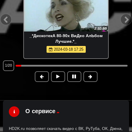
2:40:60
_*ДискотекА 80-90х ВиДео АлЬбом
Лучшие.*_
2024-03-18 17:25
1/20
О сервисе
HD2K.ru позволяет скачать видео с ВК, РуТуба, ОК, Дзена,