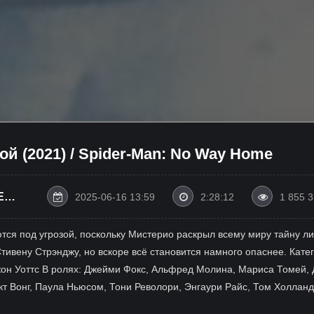
ой (2021) / Spider-Man: No Way Home
E
2025-06-16 13:59
2:28:12
1 855 
ся под угрозой, поскольку Мистерио раскрыл всему миру тайну ли
ивену Стрэнджу, но вскоре всё становится намного опаснее. Кате
жон Уоттс В ролях: Джейми Фокс, Альфред Молина, Мариса Томей,
т Вонг, Паула Ньюсом, Тони Револори, Энгаури Райс, Том Холланд