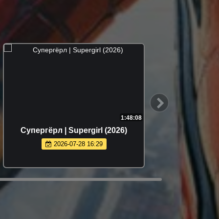
1:48:08
Супергёрл | Supergirl (2026)
Провод 
2026-07-28 16:29