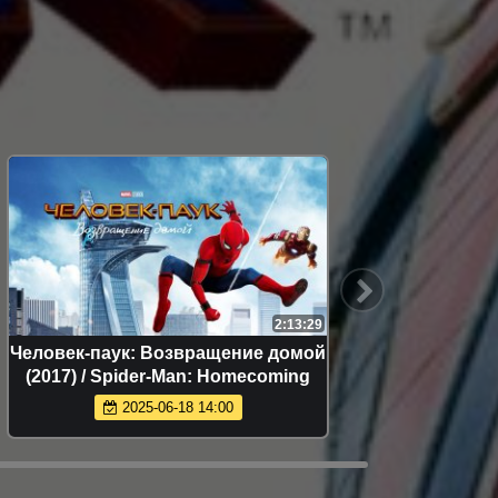
2:13:29
Человек-паук: Возвращение домой
Человек
(2017) / Spider-Man: Homecoming
Man
2025-06-18 14:00