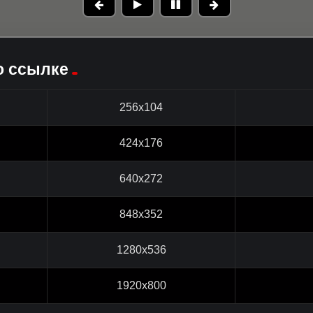
о ссылке
256x104
424x176
640x272
848x352
1280x536
1920x800