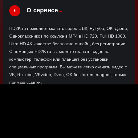
О сервисе
HD2K.ru позволяет скачать видео с ВК, РуТуба, ОК, Дзена,
Одноклассников по ссылке в MP4 в HD 720, Full HD 1080,
Ultra HD 4K качестве бесплатно онлайн, без регистрации!
С помощью HD2K.ru вы можете скачать видео на
компьютер, телефон или планшет без установки
специальных программ. Вы можете легко скачать видео с
VK, RuTube, VKvideo, Dzen, OK без torrent magnet, только
прямые ссылки.
О сайте
Инофрмация о нас, о наших планах и новости сервиса, а
также о нашем браузерном расширении Save4K, где