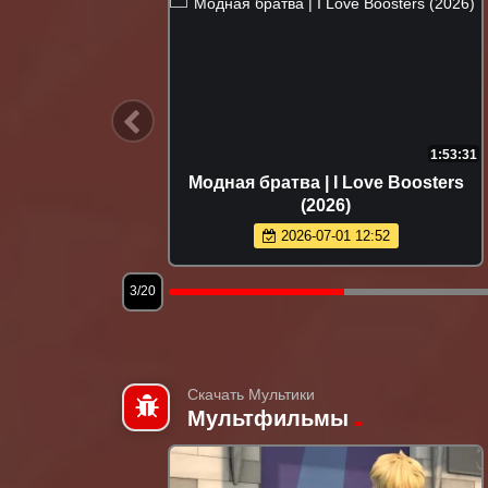
1:54:16
1:53:31
nders of
Модная братва | I Love Boosters
(2026)
2026-07-01 12:52
3/20
Скачать Мультики
Мультфильмы