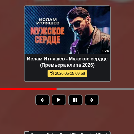
3:24
яшев - Мужское сердце
Рустам Нахушев - Ж
мьера клипа 2026)
хороша (Премьера
2026-05-15 09:58
2026-06-21