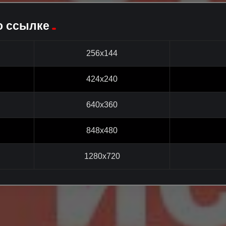
о ссылке
256x144
424x240
640x360
848x480
1280x720