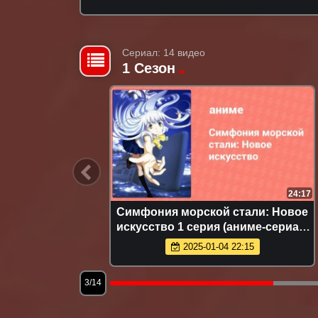
Сериал: 14 видео
1 Сезон
1:45:29
24:17
: Новое
Симфония морской стали: Новое
015)
искусство 1 серия (аниме-сериал,
2013)
2025-01-04 22:15
3/14