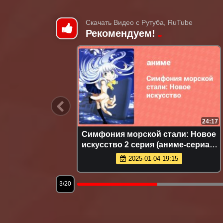
Скачать Видео с Рутуба, RuTube
Рекомендуем!
1:20:12
24:17
в: «Мы
Симфония морской стали: Новое
волом
искусство 2 серия (аниме-сериал,
0-е
2013)
2025-01-04 19:15
3/20