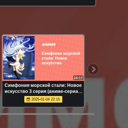
24:17
Симфония морской стали: Новое
Симфон
искусство 3 серия (аниме-сериал,
искусс
2013)
2025-01-04 22:15