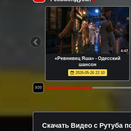
2:18:29
4:47
езон 1
«Ревнивец Яша» - Одесский
i
шансон
2026-05-26 22:10
3/20
Скачать Видео с Рутуба п