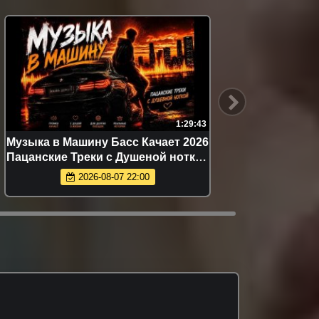
1:29:43
Музыка в Машину Басс Качает 2026
Быстрое
Пацанские Треки с Душеной ноткой
Ис
в Авто с басом Включай на
бес
2026-08-07 22:00
максимум