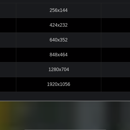
256x144
424x232
640x352
848x464
1280x704
1920x1056