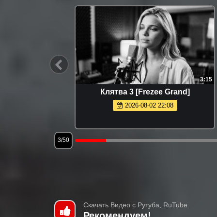
1:48
3:15
любовь и
Клятва 3 [Frezee Grand]
ая!]
2026-08-02 22:08
3/50
Скачать Видео с Рутуба, RuTube
Рекомендуем!