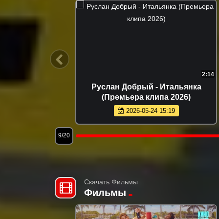
2:59
кажи мне да
Tural Everest - Без слов (Прем
а 2026)
клипа 2026)
5:02
2026-07-14 16:02
12/20
Скачать Фильмы
Фильмы