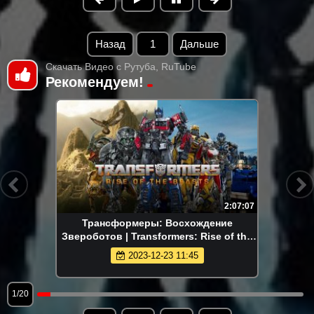
Назад
1
Дальше
Скачать Видео с Рутуба, RuTube
Рекомендуем!
2:07:07
Трансформеры: Восхождение
Звероботов | Transformers: Rise of the
Beasts (2023)
2023-12-23 11:45
1/20