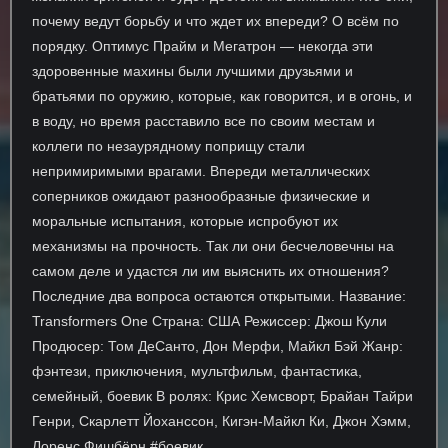
почему ведут борьбу и что ждет их впереди? О всём по
порядку. Оптимус Прайм и Мегатрон — некогда эти
здоровенные махины были лучшими друзьями и
братьями по оружию, которые, как говорится, и в огонь, и
в воду, но время расставило все по своим местам и
коллеги по незаурядному поприщу стали
непримиримыми врагами. Впереди металлических
соперников ожидают разнообразные физические и
моральные испытания, которые испробуют их
механизмы на прочность. Так ли они бесчеловечны на
самом деле и удастся ли им выяснить их отношения?
Последние два вопроса остаются открытыми. Название:
Transformers One Страна: США Режиссер: Джош Кули
Продюсер: Том ДеСанто, Дон Мерфи, Майкл Бэй Жанр:
фэнтези, приключения, мультфильм, фантастика,
семейный, боевик В ролях: Крис Хемсворт, Брайан Тайри
Генри, Скарлетт Йоханссон, Кигэн-Майкл Ки, Джон Хэмм,
Лоренс Фишбёрн #боевик