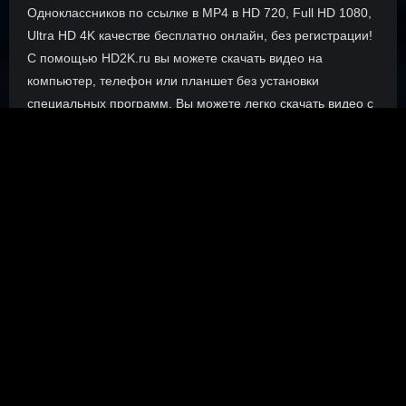
Одноклассников по ссылке в MP4 в HD 720, Full HD 1080,
Ultra HD 4K качестве бесплатно онлайн, без регистрации!
С помощью HD2K.ru вы можете скачать видео на
компьютер, телефон или планшет без установки
специальных программ. Вы можете легко скачать видео с
VK, RuTube, VKvideo, Dzen, OK без torrent magnet, только
прямые ссылки.
О сайте
Инофрмация о нас, о наших планах и новости сервиса, а
также о нашем браузерном расширении Save4K, где
скачать, как пользоваться.