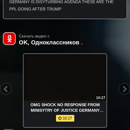
Cameras With Facial Recognition
GERMANY IS DISYTURBING AGENDA THESE ARE THE
Illegal Data Retention Directives Cdu
PPL GOING AFTER TRUMP
Kills You Social Media Posts
Through Illegal “hate Speech” Laws
Скачать видео с
OK, Одноклассников
10:27
OMG SHOCK NO RESPONSE FROM
MINISYTRY OF JUSTICE GERMANY
THATS NOT POSSIBLE IN GERMANY YOU
10:27
MUST BE LYING. NEVER HEARD OF THAT
LBGT GERMANY