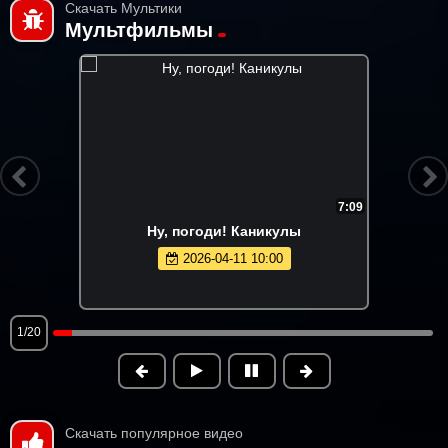
Скачать Мультики
Мультфильмы
7:09
Ну, погоди! Каникулы
2026-04-11 10:00
1/20
Скачать популярное видео