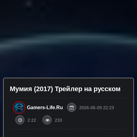
Мумия (2017) Трейлер на русском
Gamers-Life.ru
2026-06-09 22:23
2:22
233