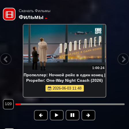
Скачать Фильмы
Фильмы
1:00:24
Пропеллер: Ночной рейс в один конец |
Propeller: One-Way Night Coach (2026)
2026-06-03 11:48
1/20