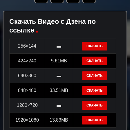
Скачать Видео с Дзена по
ссылке
256×144
▬
СКАЧАТЬ
424×240
5.61MB
СКАЧАТЬ
640×360
▬
СКАЧАТЬ
848×480
33.51MB
СКАЧАТЬ
1280×720
▬
СКАЧАТЬ
1920×1080
13.83MB
СКАЧАТЬ