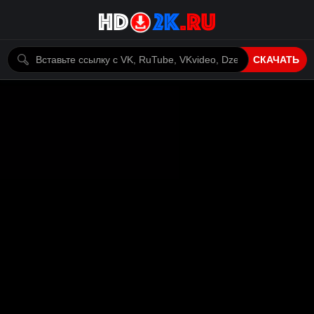
СКАЧАТЬ