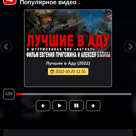
Популярное видео
1:49:08
Лучшие в Аду (2022)
2022-10-20 11:01
1/20