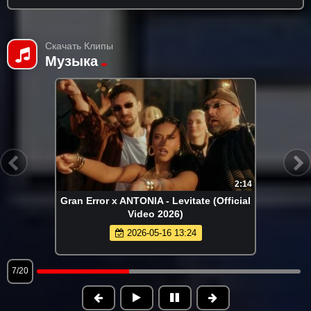
Скачать Клипы
Музыка
2:14
Gran Error x ANTONIA - Levitate (Official
Video 2026)
2026-05-16 13:24
7/20