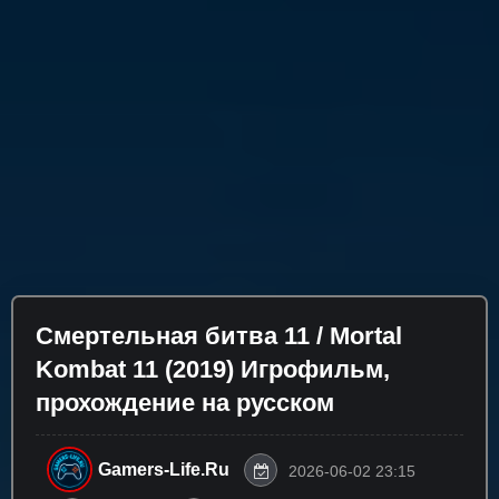
Смертельная битва 11 / Mortal
Kombat 11 (2019) Игрофильм,
прохождение на русском
Gamers-Life.ru
2026-06-02 23:15