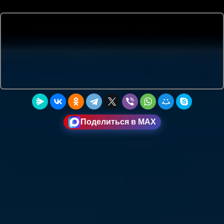
Поделиться в MAX