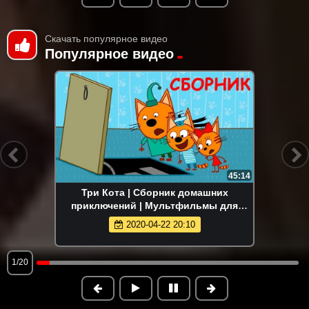
Скачать популярное видео
Популярное видео
45:14
Три Кота | Сборник домашних
приключений | Мультфильмы для
детей
2020-04-22 20:10
1/20