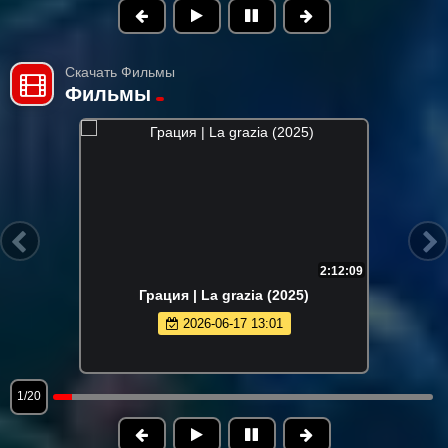
Скачать Фильмы
Фильмы
2:12:09
Грация | La grazia (2025)
2026-06-17 13:01
1/20