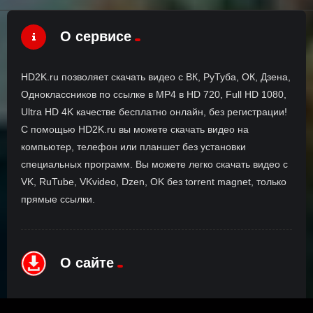
О сервисе
HD2K.ru позволяет скачать видео с ВК, РуТуба, ОК, Дзена,
Одноклассников по ссылке в MP4 в HD 720, Full HD 1080,
Ultra HD 4K качестве бесплатно онлайн, без регистрации!
С помощью HD2K.ru вы можете скачать видео на
компьютер, телефон или планшет без установки
специальных программ. Вы можете легко скачать видео с
VK, RuTube, VKvideo, Dzen, OK без torrent magnet, только
прямые ссылки.
О сайте
Инофрмация о нас, о наших планах и новости сервиса, а