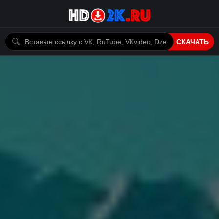
СКАЧАТЬ