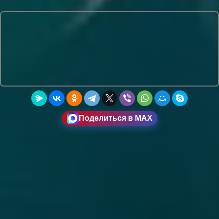
Поделиться в MAX