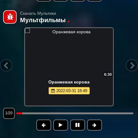
Скачать Мультики
Мультфильмы
6:30
Оранжевая корова
2022-03-31 18:49
1/20