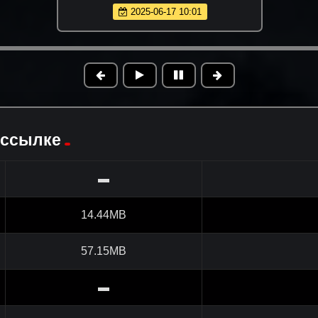
2025-06-17 10:01
 ссылке
▬
14.44MB
57.15MB
▬