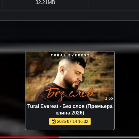
32.21MB
2:55
 слов (Премьера
ХАННА - Танцуй (Премьера 
26)
2026-06-14 11:27
 16:02