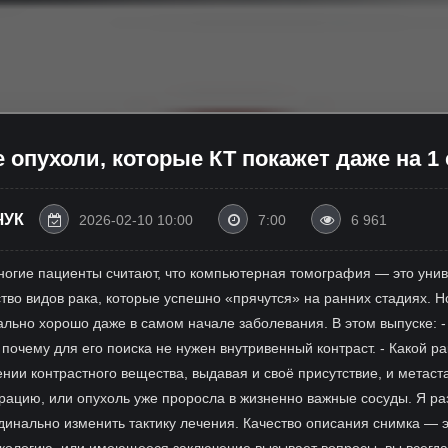
 опухоли, которые КТ покажет даже на 1 
ЧУК
2026-02-10 10:00
7:00
6 961
Многие пациенты считают, что компьютерная томография — это уни
тво видов рака, которые успешно «прячутся» на ранних стадиях. Но
льно хорошо даже в самом начале заболевания. В этом выпуске: - 
 почему для его поиска не нужен внутривенный контраст. - Какой ра
нии контрастного вещества, выдавая и своё присутствие, и метаста
ацию, или опухоль уже проросла в жизненно важные сосуды. Я ра
инально изменить тактику лечения. Качество описания снимка — э
нкологию, или имеющееся заключение вызывает вопросы, вы всегда