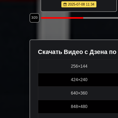
2025-07-08 11:34
3/20
Скачать Видео с Дзена по
256×144
424×240
640×360
848×480