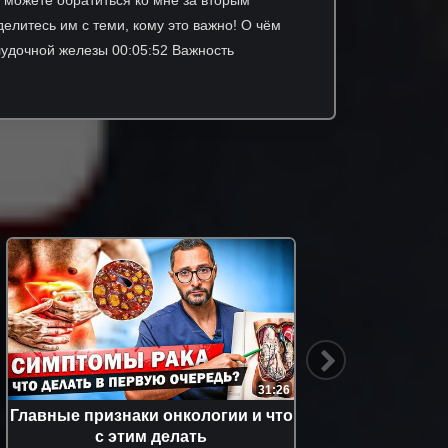
делитесь им с теми, кому это важно! О чём
елудочной железы 00:05:52 Важность
31:26
Главные признаки онкологии и что
С
с этим делать
СИМПТО