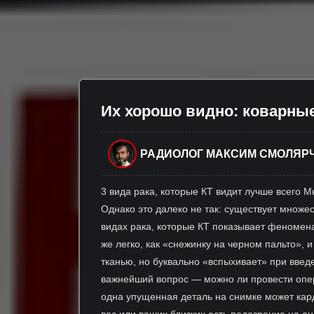
Их хорошо видно: коварные
РАДИОЛОГ МАКСИМ СМОЛЯР
3 вида рака, которые КТ видит лучше всего 
Однако это далеко не так: существует множес
видах рака, которые КТ показывает феномена
же легко, как «снежинку на черном пальто», и
тканью, но буквально «вспыхивает» при введе
важнейший вопрос — можно ли провести опер
одна упущенная деталь на снимке может кард
вас или ваших близких есть подозрение на о