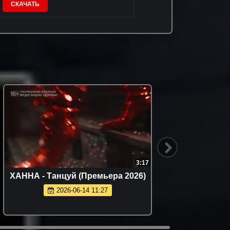
СКАЧАТЬ
3:17
2:22
2026)
NYUSHA - Полароид (Премьера
клипа 2026)
2026-06-14 11:22