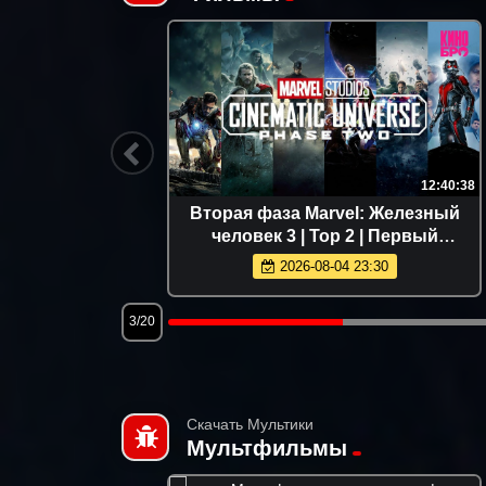
1:40:23
12:40:38
2026)
Вторая фаза Marvel: Железный
человек 3 | Тор 2 | Первый
мститель: Другая война | Стражи
2026-08-04 23:30
Галактики | Эра Альтрона |
Человек-мурав
3/20
Скачать Мультики
Мультфильмы