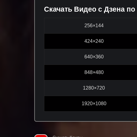
Скачать Видео с Дзена по
256×144
424×240
640×360
848×480
1280×720
1920×1080