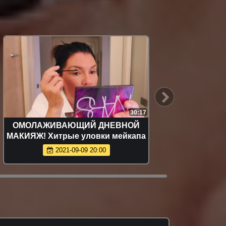
30:17
ОМОЛАЖИВАЮЩИЙ ДНЕВНОЙ
Мой
МАКИЯЖ! Хитрые уловки мейкапа
л
2021-09-09 20:00