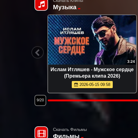
Скачать Клипы
Музыка
3:00
3:24
чица
Ислам Итляшев - Мужское сердце
6)
(Премьера клипа 2026)
2026-05-15 09:58
9/20
Скачать Фильмы
Фильмы