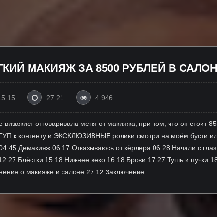
ГКИЙ МАКИЯЖ ЗА 8500 РУБЛЕЙ В САЛОН
15:15
27:21
4 946
де визажист отговаривала меня от макияжа, при том, что он стоит 
УП к контенту и ЭКСКЛЮЗИВНЫЕ ролики смотри на моём бусти или
:45 Демакияж 06:17 Отказываюсь от кёрлера 06:28 Начали с глаз 0
12:27 Блёстки 15:18 Нижнее веко 16:18 Брови 17:27 Тушь и пучки 1
нение о макияже и салоне 27:12 Заключение