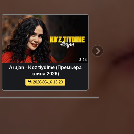
3:24
Arujan - Koz tiydime (Премьера
SEREBR
клипа 2026)
2026-05-16 13:20