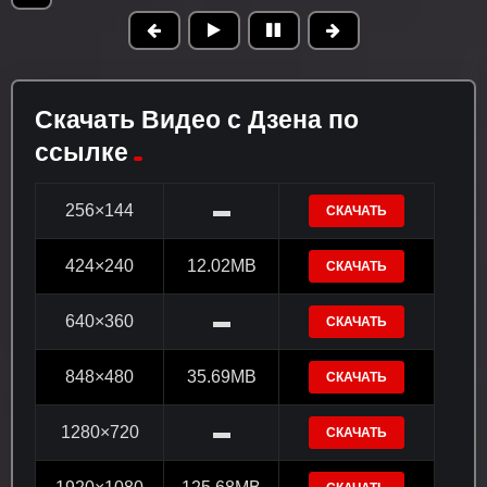
Скачать Видео с Дзена по
ссылке
256×144
▬
СКАЧАТЬ
424×240
12.02MB
СКАЧАТЬ
640×360
▬
СКАЧАТЬ
848×480
35.69MB
СКАЧАТЬ
1280×720
▬
СКАЧАТЬ