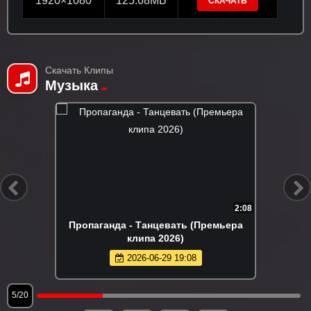
1920×1080
125.68MB
СКАЧАТЬ
Скачать Клипы
Музыка
2:08
3
ера
Рустам Нахушев - Жизнь как будто
хороша (Премьера клипа 2026)
2026-06-21 19:45
6/20