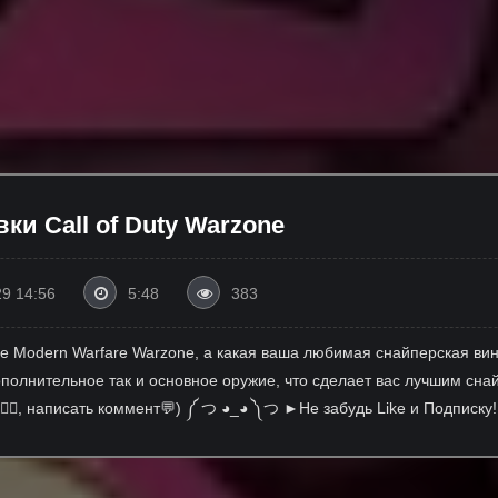
и Call of Duty Warzone
29 14:56
5:48
383
ре Modern Warfare Warzone, а какая ваша любимая снайперская ви
олнительное так и основное оружие, что сделает вас лучшим снайп
к👍🏻, написать коммент💬) ༼ つ ◕_◕ ༽つ ►Не забудь Like и Подпис