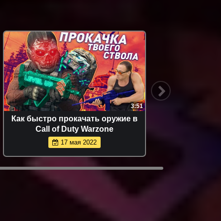
3:51
Как быстро прокачать оружие в
Call o
Call of Duty Warzone
график
уб
17 мая 2022