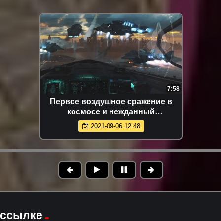
7:58
Первое воздушное сражение в
космосе и нежданный
суперкрейсер Олимп в видеоигре
2021-09-06 12:48
Call of Duty Infinity Warfare
 ссылке