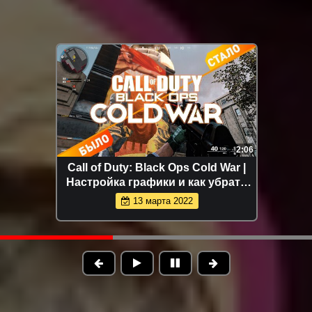
2:06
Call of Duty: Black Ops Cold War |
Настройка графики и как убрать
мыльную графику
13 марта 2022