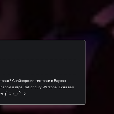
нтовка? Снайперские винтовки в Варзон
ером в игре Call of duty Warzone. Если вам
ку!◄ ༼ つ ◕_◕ ༽つ