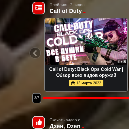
Плейлист: 7 видео
Call of Duty
5:48
11:15
вки Call
Call of Duty: Black Ops Cold War |
Обзор всех видов оружий
13 марта 2022
3/7
Скачать видео с
Дзен, Dzen