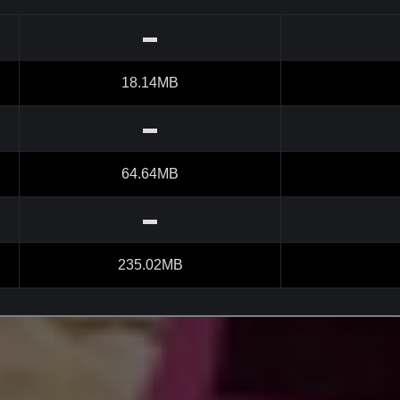
▬
18.14MB
▬
64.64MB
▬
235.02MB