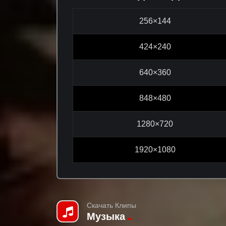
256×144
424×240
640×360
848×480
1280×720
1920×1080
Скачать Клипы
Музыка