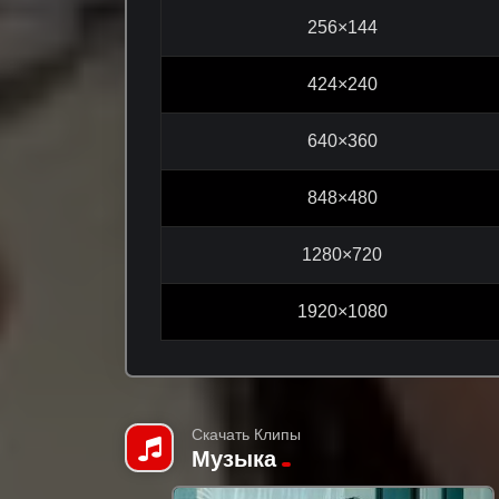
256×144
424×240
640×360
848×480
1280×720
1920×1080
Скачать Клипы
Музыка