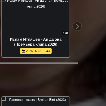
3:02
Ислам Итляшев - Ай да она
Стас М
(Премьера клипа 2026)
Обним
2026-06-18 15:43