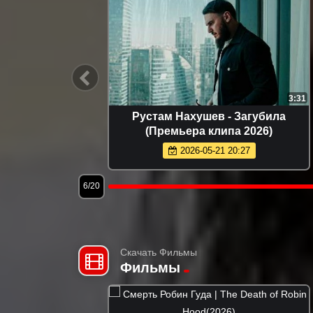
3:48
3:31
й вечер
Рустам Нахушев - Загубила
6)
(Премьера клипа 2026)
2026-05-21 20:27
6/20
Скачать Фильмы
Фильмы