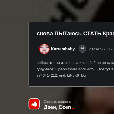
снова ПЫТаюсь СТАТЬ Кра
Karrambaby
2023-09-20 17
ребята кто вы из финеса и ферба? но не суть
додумала?? расскажите если есть… вот тут я 
7743414212. erid: LjN8K6TDq
Скачать видео с
Дзен, Dzen