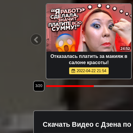
11:36
24:52
ЕСТИРУЮ
Отказалась платить за макияж в
З Тik-
салоне красоты!
2022-04-22 21:54
3/20
Скачать Видео с Дзена по