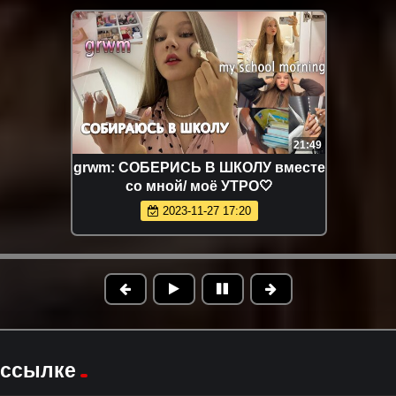
21:49
grwm: СОБЕРИСЬ В ШКОЛУ вместе
со мной/ моё УТРО🤍
2023-11-27 17:20
 ссылке