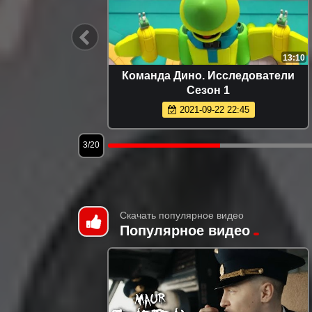
12:08
13:10
 1
Команда Дино. Исследователи
Сезон 1
2021-09-22 22:45
3/20
Скачать популярное видео
Популярное видео