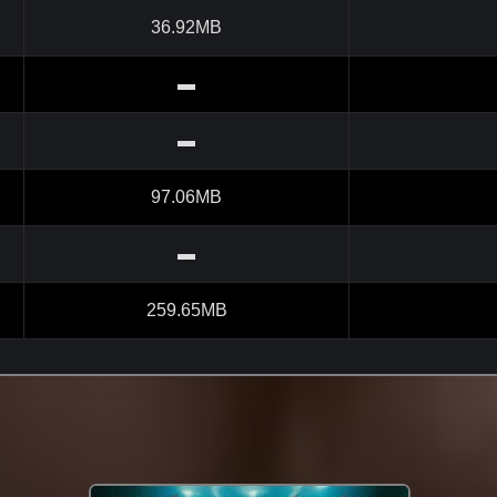
36.92MB
▬
▬
97.06MB
▬
259.65MB