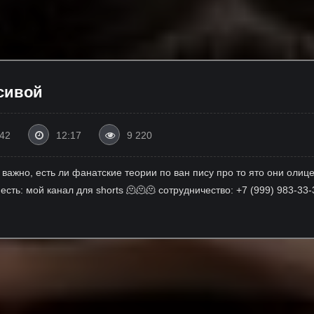
сивой
:42
12:17
9 220
 важно, есть ли фанатские теории по ван пису про то ято они оли
есть: мой канал для shorts 🫠🫠🫠 сотрудничество: +7 (999) 983-