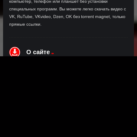
компьютер, телефон или планшет без установки
специальных программ. Вы можете легко скачать видео с
VK, RuTube, VKvideo, Dzen, OK без torrent magnet, только
прямые ссылки.
О сайте
Инофрмация о нас, о наших планах и новости сервиса, а
также о нашем браузерном расширении Save4K, где
скачать, как пользоваться.
ПОДРОБНЕЕ