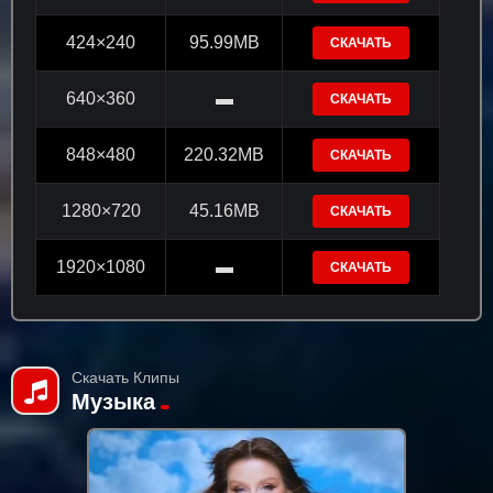
424×240
95.99MB
СКАЧАТЬ
640×360
▬
СКАЧАТЬ
848×480
220.32MB
СКАЧАТЬ
1280×720
45.16MB
СКАЧАТЬ
1920×1080
▬
СКАЧАТЬ
Скачать Клипы
Музыка